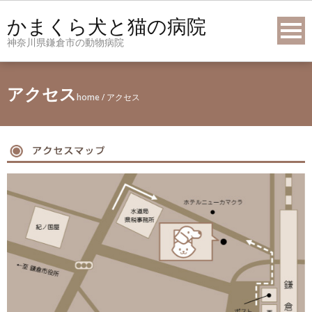
Skip
かまくら犬と猫の病院
to
神奈川県鎌倉市の動物病院
content
アクセス
home
/
アクセス