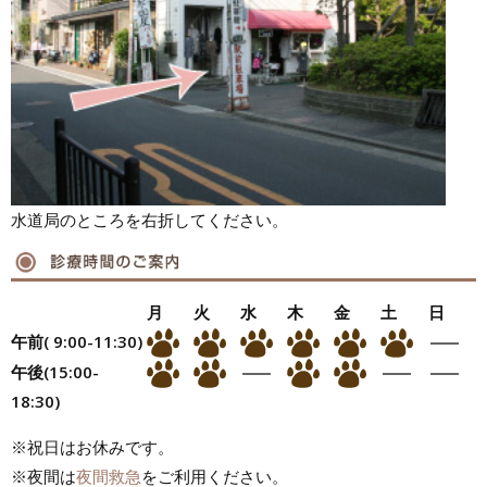
水道局のところを右折してください。
月
火
水
木
金
土
日
午前( 9:00-11:30)
午後(15:00-
18:30)
※祝日はお休みです。
※夜間は
夜間救急
をご利用ください。