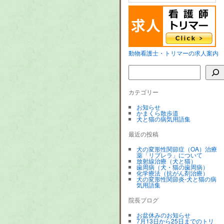
動物看護士・トリマーの求人案内
カテゴリー
お知らせ
かまくら散歩道
犬と猫の病気用語集
最近の投稿
犬の変形性関節症（OA）治療
薬「リブレラ」について
放射線治療（犬と猫）
歯周病（犬・猫の歯周病）
化学療法（抗がん剤治療）
犬の変形性関節炎-犬と猫の病
気用語集
院長ブログ
お盆休みのお知らせ
7月13日から25日までのトリ