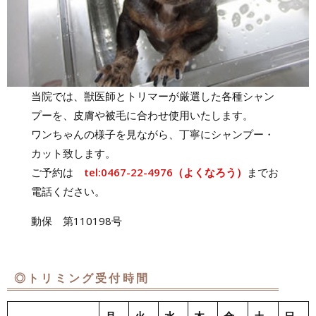
当院では、獣医師とトリマーが厳選した各種シャン
プーを、皮膚や被毛に合わせ使用いたします。
ワンちゃんの様子を見ながら、丁寧にシャンプー・
カット致します。
ご予約は
tel:0467-22-4976（よくなろう）
までお
電話ください。
動保 第110198号
◎トリミング受付時間
月
火
水
木
金
土
日