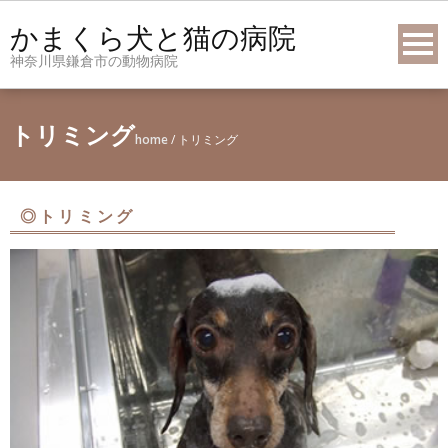
Skip
かまくら犬と猫の病院
to
神奈川県鎌倉市の動物病院
content
トリミング
home
/
トリミング
◎トリミング