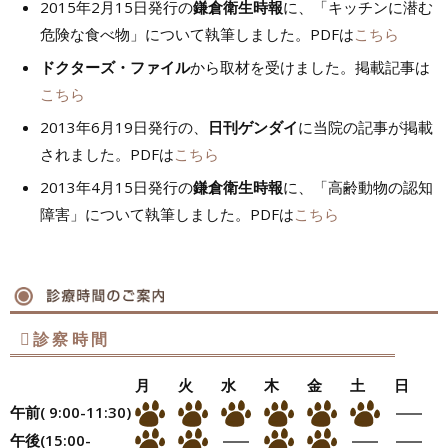
2015年2月15日発行の
鎌倉衛生時報
に、「キッチンに潜む
危険な食べ物」について執筆しました。PDFは
こちら
ドクターズ・ファイル
から取材を受けました。掲載記事は
こちら
2013年6月19日発行の、
日刊ゲンダイ
に当院の記事が掲載
されました。PDFは
こちら
2013年4月15日発行の
鎌倉衛生時報
に、「高齢動物の認知
障害」について執筆しました。PDFは
こちら
診察時間
月
火
水
木
金
土
日
午前( 9:00-11:30)
午後(15:00-