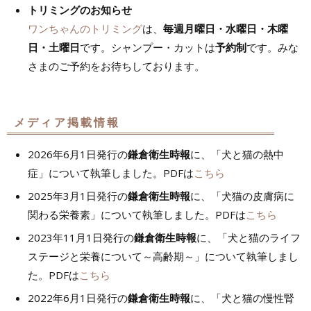
トリミングのお知らせ
ワンちゃんのトリミング
は、
毎週月曜日・水曜日・木曜
日・土曜日
です。シャンプー・カットは
予約制
です。みな
さまのご予約をお待ちしております。
メディア掲載情報
2026年6月1日発行の
鎌倉衛生時報
に、「犬と猫の熱中
症」について執筆しました。PDFは
こちら
2025年3月1日発行の
鎌倉衛生時報
に、「犬猫の皮膚病に
関わる栄養素」について執筆しました。PDFは
こちら
2023年11月1日発行の
鎌倉衛生時報
に、「犬と猫のライフ
ステージと栄養について～高齢期～」について執筆しまし
た。PDFは
こちら
2022年6月1日発行の
鎌倉衛生時報
に、「犬と猫の慢性腎