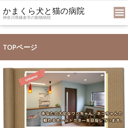
Skip
かまくら犬と猫の病院
to
神奈川県鎌倉市の動物病院
content
TOPページ