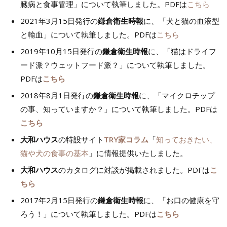
臓病と食事管理」について執筆しました。PDFは
こちら
2021年3月15日発行の
鎌倉衛生時報
に、「犬と猫の血液型
と輸血」について執筆しました。PDFは
こちら
2019年10月15日発行の
鎌倉衛生時報
に、「猫はドライフ
ード派？ウェットフード派？」について執筆しました。
PDFは
こちら
2018年8月1日発行の
鎌倉衛生時報
に、「マイクロチップ
の事、知っていますか？」について執筆しました。PDFは
こちら
大和ハウス
の特設サイト
TRY家コラム
「
知っておきたい、
猫や犬の食事の基本
」に情報提供いたしました。
大和ハウス
のカタログに対談が掲載されました。PDFは
こ
ちら
2017年2月15日発行の
鎌倉衛生時報
に、「お口の健康を守
ろう！」について執筆しました。PDFは
こちら