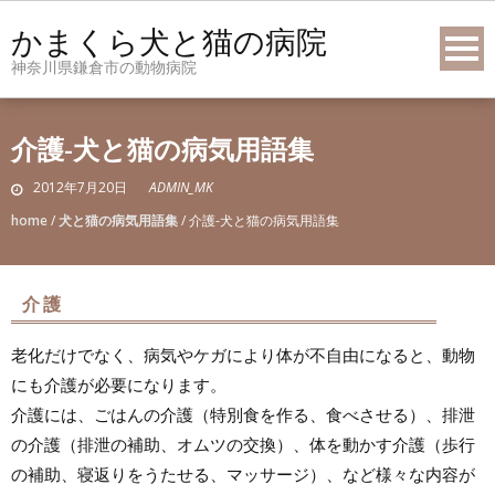
Skip
かまくら犬と猫の病院
to
神奈川県鎌倉市の動物病院
content
介護-犬と猫の病気用語集
2012年7月20日
ADMIN_MK
home
/
犬と猫の病気用語集
/
介護-犬と猫の病気用語集
介護
老化だけでなく、病気やケガにより体が不自由になると、動物
にも介護が必要になります。
介護には、ごはんの介護（特別食を作る、食べさせる）、排泄
の介護（排泄の補助、オムツの交換）、体を動かす介護（歩行
の補助、寝返りをうたせる、マッサージ）、など様々な内容が