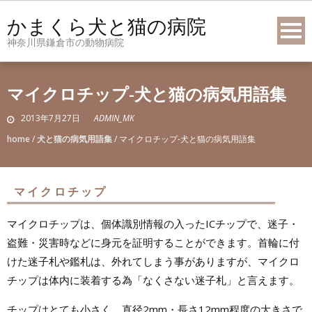
Skip
かまくら犬と猫の病院
to
神奈川県鎌倉市の動物病院
content
マイクロチップ-犬と猫の病気用語集
2013年7月27日
ADMIN_MK
home
/
犬と猫の病気用語集
/
マイクロチップ-犬と猫の病気用語集
マイクロチップ
マイクロチップは、個体識別情報の入ったICチップで、迷子・
盗難・災害時などに身元を証明することができます。首輪に付
けた迷子札や鑑札は、外れてしまう事がありますが、マイクロ
チップは体内に装着する為「なくさない迷子札」と言えます。
チップはとても小さく、直径2mm・長さ12mm程度の大きさで