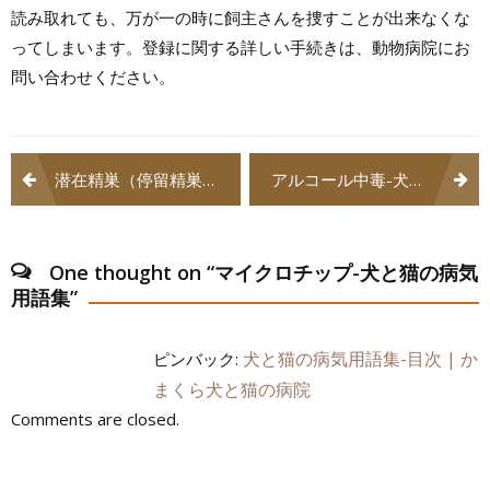
読み取れても、万が一の時に飼主さんを捜すことが出来なくな
ってしまいます。登録に関する詳しい手続きは、動物病院にお
問い合わせください。
投
潜在精巣（停留精巣、陰睾）-犬と猫の病気用語集
アルコール中毒-犬と猫の病気用語集
稿
ナ
One thought on “
マイクロチップ-犬と猫の病気
ビ
用語集
”
ゲ
犬と猫の病気用語集-目次 | か
ピンバック:
ー
まくら犬と猫の病院
シ
Comments are closed.
ョ