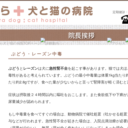
定期健診
ぶどう・レーズン中毒
ぶどう
と
レーズン
は犬に
急性腎不全
を起こす事があります。猫では犬ほ
毒性があると考えられています。ぶどうの最小中毒量は体重1kg当たり約1
たり約2.8gですが、食べた量が少ないからと言って腎障害が軽く済む
）
症状は摂取後２４時間以内に嘔吐をおこします。また食欲低下や下痢が
尿量減少が認められます。
もし中毒量を食べてすぐの場合は、動物病院で催吐処置（吐かせる処置
与などが行われます。急性腎不全が起きた場合は、入院点滴治療が必要
ま
（尿量が少ない）、無尿（尿が全く作れない）になってしまった場合、