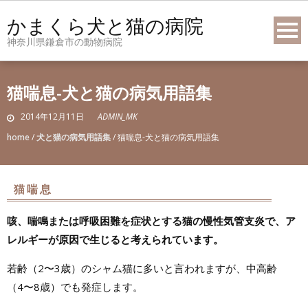
Skip
かまくら犬と猫の病院
to
神奈川県鎌倉市の動物病院
content
猫喘息-犬と猫の病気用語集
2014年12月11日
ADMIN_MK
home
/
犬と猫の病気用語集
/
猫喘息-犬と猫の病気用語集
猫喘息
咳、喘鳴または呼吸困難を症状とする猫の慢性気管支炎で、ア
レルギーが原因で生じると考えられています。
若齢（2〜3歳）のシャム猫に多いと言われますが、中高齢
（4〜8歳）でも発症します。