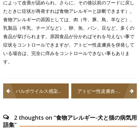
によって改善が認められ、さらに、その後以前のフードに戻し
たときに症状が再発すれば食物アレルギーと診断できます）。
食物アレルギーの原因としては、肉（牛、豚、鳥、羊など）、
乳製品（牛乳、チーズなど）、卵、魚、パン、豆など、多くの
食品が挙げられます。原因食品が分かればそれを与えない事で
症状をコントロールできますが、アトピー性皮膚炎を併発して
いる場合は、完全に痒みをコントロールできない事もありま
す。
投
パルボウイルス感染症-犬と猫の病気用語集
アトピー性皮膚炎-犬と猫の病気用語集
稿
ナ
2 thoughts on “
食物アレルギー-犬と猫の病気用
ビ
語集
”
ゲ