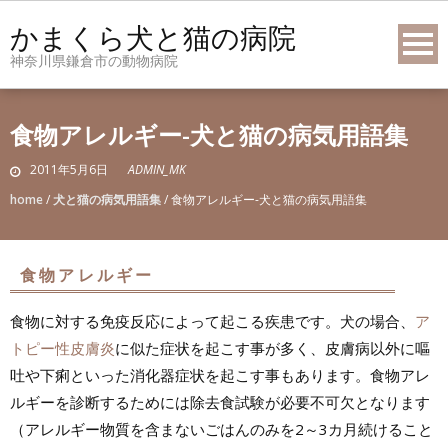
Skip
かまくら犬と猫の病院
to
神奈川県鎌倉市の動物病院
content
食物アレルギー-犬と猫の病気用語集
2011年5月6日
ADMIN_MK
home
/
犬と猫の病気用語集
/
食物アレルギー-犬と猫の病気用語集
食物アレルギー
食物に対する免疫反応によって起こる疾患です。犬の場合、
ア
トピー性皮膚炎
に似た症状を起こす事が多く、皮膚病以外に嘔
吐や下痢といった消化器症状を起こす事もあります。食物アレ
ルギーを診断するためには除去食試験が必要不可欠となります
（アレルギー物質を含まないごはんのみを2～3カ月続けること