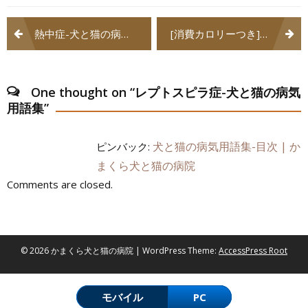
投
熱中症-犬と猫の病気用語集
[消費カロリーつき]ワンちゃんと行くかまくら散歩道02
稿
ナ
One thought on “
レプトスピラ症-犬と猫の病気
ビ
用語集
”
ゲ
犬と猫の病気用語集-目次 | か
ピンバック:
ー
まくら犬と猫の病院
シ
Comments are closed.
ョ
ン
© 2026 かまくら犬と猫の病院 | WordPress Theme:
AccessPress Root
モバイル
PC