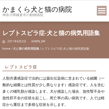
Skip
かまくら犬と猫の病院
to
神奈川県鎌倉市の動物病院
content
レプトスピラ症-犬と猫の病気用語集
2011年6月2日
ADMIN_MK
home
/
犬と猫の病気用語集
/
レプトスピラ症-犬と猫の病気用語集
レプトスピラ症
人獣共通感染症で法的には届出伝染病に含まれている細菌（一
般的な細菌とは性質が少し異なります）感染症です。人を含む
多くの哺乳類が感染します。犬が感染した場合、急性腎不全や
急性肝不全の症状を起こし、死亡率の高い病気です。人では軽
症から重症まで多様な症状を示します。