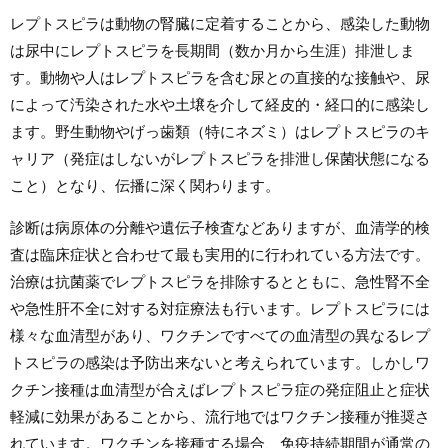
レプトスピラは動物の腎臓に定着することから、感染した動物
は尿中にレプトスピラを長期間（数か月から生涯）排泄しま
す。動物や人はレプトスピラを含む尿との直接的な接触や、尿
によって汚染された水や土壌を介して経皮的・経口的に感染し
ます。野生動物やげっ歯類（特にネズミ）はレプトスピラのキ
ャリア（発症はしないがレプトスピラを排泄し保菌状態になる
こと）となり、伝播に深く関わります。
診断は病原体の分離や遺伝子検査などありますが、血清学的検
査は臨床症状と合わせて最も実用的に行われている方法です。
治療は抗菌薬でレプトスピラを排除するとともに、急性腎不全
や急性肝不全に対する対症療法も行います。レプトスピラには
様々な血清型があり、ワクチンですべての血清型の異なるレプ
トスピラの感染は予防出来ないと考えられています。しかしワ
クチン接種は血清型が合えばレプトスピラ症の発症阻止と症状
軽減に効果があることから、流行地ではワクチン接種が推奨さ
れています。ワクチンを接種する場合、免疫持続期間が通常の