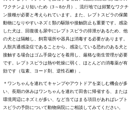
ワクチンより短いため（3～8か月）、流行地では頻繁なワクチ
ン接種が必要と考えられています。また、レプトスピラの保菌
動物になりやすいネズミ類の駆除や接触防止も重要です。感染
した犬は、回復後も尿中にレプトスピラの排泄があるため、他
の犬とは隔離し、飼育場所や器具は消毒する必要があります。
人獣共通感染症であることから、感染している恐れのある犬と
接触する場合はゴム手袋などを着用し、厳格な衛生管理が必要
です。レプトスピラは熱や乾燥に弱く、ほとんどの消毒薬が有
効です（塩素、ヨード剤、逆性石鹸）。
＊ワンちゃんを連れてキャンプやアウトドアを楽しむ機会が多
い、長期の休みはワンちゃんを連れて田舎に帰省する、または
環境周辺にネズミが多い、など当てはまる項目があればレプト
スピラの予防について動物病院にご相談してみてください。