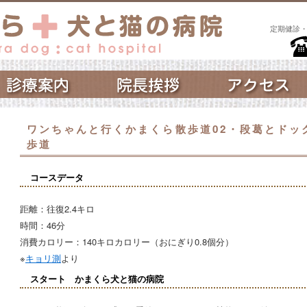
定期健診
ワンちゃんと行くかまくら散歩道02・段葛とドッ
歩道
コースデータ
距離：往復2.4キロ
時間：46分
消費カロリー：140キロカロリー（おにぎり0.8個分）
※
キョリ測
より
スタート かまくら犬と猫の病院