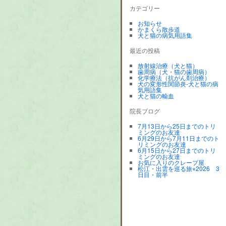
カテゴリー
お知らせ
かまくら散歩道
犬と猫の病気用語集
最近の投稿
放射線治療（犬と猫）
歯周病（犬・猫の歯周病）
化学療法（抗がん剤治療）
犬の変形性関節炎-犬と猫の病
気用語集
犬と猫の輸血
院長ブログ
7月13日から25日までのトリ
ミングのお友達
6月29日から7月11日までのト
リミングのお友達
6月15日から27日までのトリ
ミングのお友達
お気に入りのクレープ屋
松江・出雲を巡る旅⭐︎2026 3
日目・前半