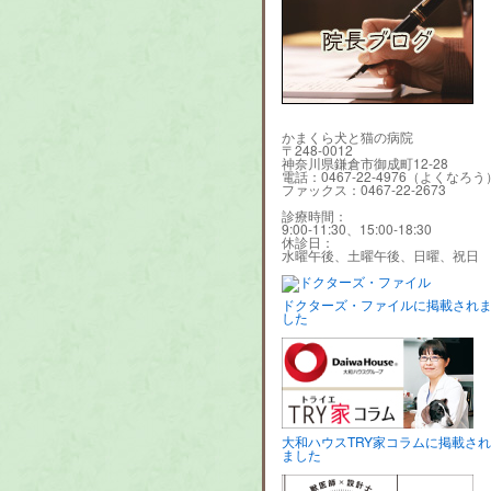
かまくら犬と猫の病院
〒248-0012
神奈川県鎌倉市御成町12-28
電話：0467-22-4976（よくなろう
ファックス：0467-22-2673
診療時間：
9:00-11:30、15:00-18:30
休診日：
水曜午後、土曜午後、日曜、祝日
ドクターズ・ファイルに掲載され
した
大和ハウスTRY家コラムに掲載され
ました