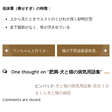
低体重（痩せすぎ）の特徴：
上から見たときウエストのくびれが深く砂時計型
皮下脂肪がなく、骨が浮き出ている
投
ワンちゃんと行くかまくら散歩道03・扇ヶ谷・佐助・御成町
猫の下部泌尿器疾患（FLUTD）-犬と猫の病気用語集
稿
ナ
One thought on “
肥満-犬と猫の病気用語集
”
ビ
ゲ
犬と猫の病気用語集-目次 | か
ピンバック:
まくら犬と猫の病院
ー
Comments are closed.
シ