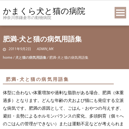
Skip
かまくら犬と猫の病院
to
神奈川県鎌倉市の動物病院
content
肥満-犬と猫の病気用語集
2011年9月2日
ADMIN_MK
home
/
犬と猫の病気用語集
/
肥満-犬と猫の病気用語集
肥満-犬と猫の病気用語集
体型に合わない体重増加や過剰な脂肪がある場合、肥満（体重
過多）となります。どんな年齢の犬および猫にも発症する立派
な病気です。肥満の原因として、ごはん・おやつの与えすぎ、
避妊・去勢によるホルモンバランスの変化、多頭飼育（個々へ
のごはんの管理ができない）または運動不足などが考えられま