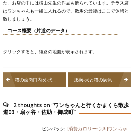
た。お店の中には横山先生の作品も飾られています。テラス席
はワンちゃんも一緒に入れるので、散歩の最後はここで休憩と
致しましょう。
コース概要（片道のデータ）
クリックすると、経路の地図が表示されます。
投
猫の歯肉口内炎-犬と猫の病気用語集
肥満-犬と猫の病気用語集
稿
ナ
2 thoughts on “
ワンちゃんと行くかまくら散歩
ビ
道03・扇ヶ谷・佐助・御成町
”
ゲ
[消費カロリーつき]ワンちゃ
ピンバック: