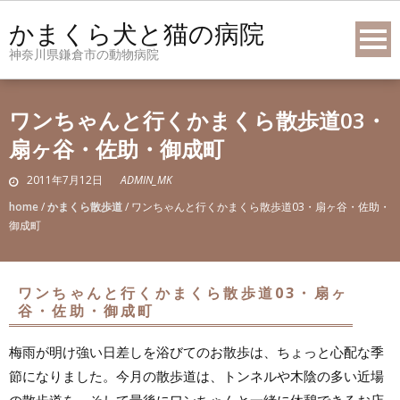
Skip
かまくら犬と猫の病院
to
神奈川県鎌倉市の動物病院
content
ワンちゃんと行くかまくら散歩道03・
扇ヶ谷・佐助・御成町
2011年7月12日
ADMIN_MK
home
/
かまくら散歩道
/
ワンちゃんと行くかまくら散歩道03・扇ヶ谷・佐助・
御成町
ワンちゃんと行くかまくら散歩道03・扇ヶ
谷・佐助・御成町
梅雨が明け強い日差しを浴びてのお散歩は、ちょっと心配な季
節になりました。今月の散歩道は、トンネルや木陰の多い近場