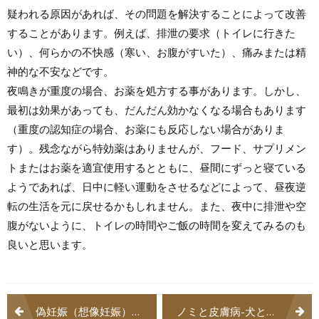
疑われる原因があれば、その問題を解決することによって改善
することがあります。例えば、排泄の要求（トイレに行きた
い）、何らかの不快感（寒い、お腹がすいた）、痛みまたは精
神的な不安などです。
夜鳴きが重度の場合、お薬を処方する事があります。しかし、
最初は効果があっても、だんだん効かなくなる場合もあります
（重度の認知症の場合、お薬にも反応しない場合がありま
す）。残念ながら特効薬はありませんが、フード、サプリメン
トまたはお薬を適宜使用するとともに、昼間にずっと寝ている
ようであれば、日中に軽い運動をさせるなどによって、昼夜逆
転の生活を元に戻せるかもしれません。また、夜中に排泄や空
腹がないように、トイレの時間やご飯の時間を変えてみるのも
良いと思います。
投
偽妊娠（想像妊娠）-犬と猫の病気用語集
ノミと皮膚病-犬と猫の病気用語集