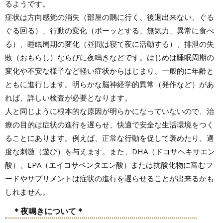
るようです。
症状は方向感覚の消失（部屋の隅に行く、後退出来ない、ぐる
ぐる回る）、行動の変化（ボーッとする、無気力、異常に食べ
る）、睡眠周期の変化（昼間は寝て夜に活動する）、排泄の失
敗（おもらし）ならびに夜鳴きなどです。はじめは睡眠周期の
変化や不安な様子など軽い症状からはじまり、一般的に年齢と
ともに進行します。明らかな脳神経学的異常（発作など）があ
れば、詳しい検査が必要となります。
人と同じように根本的な原因が明らかになっていないので、治
療の目的は症状の進行を遅らせ、快適で安全な生活環境をつく
ることにあります。例えば、正常な行動を促して褒めたり、適
度な刺激（遊び）を与えます。また、DHA（ドコサヘキサエン
酸）、EPA（エイコサペンタエン酸）または抗酸化物に富むフ
ードやサプリメントは症状の進行を遅らせることが出来るかも
しれません。
＊夜鳴きについて＊