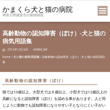
Skip
かまくら犬と猫の病院
to
神奈川県鎌倉市の動物病院
content
高齢動物の認知障害（ぼけ）-犬と猫の
病気用語集
2012年1月24日
ADMIN_MK
home
/
犬と猫の病気用語集
/
高齢動物の認知障害（ぼけ）-犬と猫の病気用語
集
高齢動物の認知障害（ぼけ）
猫では10歳以上、大型犬では６歳以上、小型犬では12歳以上の
高齢になると認知障害（ぼけ）を認める事があります。人と同
じように動物でも認知障害になりやすい子となりにくい子がい