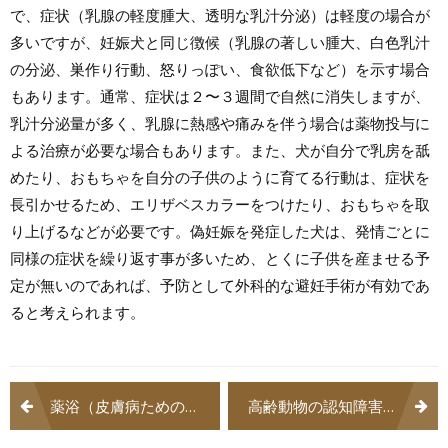
で、症状（乳腺の軽度腫大、透明な乳汁分泌）は軽度の場合が
多いですが、妊娠犬と同じ徴候（乳腺の著しい腫大、白色乳汁
の分泌、巣作り行動、怒りっぽい、食欲低下など）を示す場合
もあります。通常、症状は２〜３週間で自然に消失しますが、
乳汁分泌量が多く、乳腺に熱感や痛みを伴う場合は薬物投与に
よる治療が必要な場合もあります。また、犬が自分で乳房を舐
めたり、おもちゃを自分の子供のように育てる行動は、症状を
長引かせるため、エリザベスカラーをつけたり、おもちゃを取
り上げるなどが必要です。偽妊娠を発症した犬は、発情ごとに
同様の症状を繰り返す事が多いため、とくに子供を産ませる予
定が無いのであれば、予防として外科的な避妊手術が有効であ
ると考えられます。
投
薬浴（皮膚病ためのシャンプー療法）-犬と猫の病気用語集
高齢動物の認知障害（ぼけ）-犬と猫の病気用語集
稿