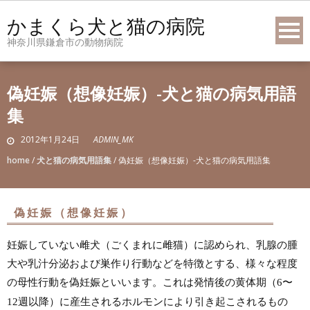
Skip
かまくら犬と猫の病院
to
神奈川県鎌倉市の動物病院
content
偽妊娠（想像妊娠）-犬と猫の病気用語
集
2012年1月24日
ADMIN_MK
home
/
犬と猫の病気用語集
/
偽妊娠（想像妊娠）-犬と猫の病気用語集
偽妊娠（想像妊娠）
妊娠していない雌犬（ごくまれに雌猫）に認められ、乳腺の腫
大や乳汁分泌および巣作り行動などを特徴とする、様々な程度
の母性行動を偽妊娠といいます。これは発情後の黄体期（
〜
6
週以降）に産生されるホルモンにより引き起こされるもの
12