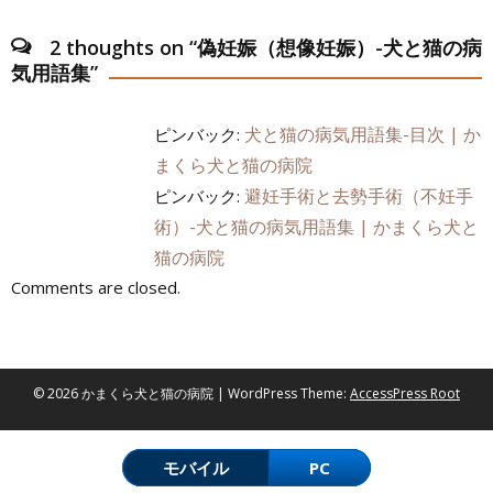
ナ
2 thoughts on “
偽妊娠（想像妊娠）-犬と猫の病
ビ
気用語集
”
ゲ
犬と猫の病気用語集-目次 | か
ピンバック:
ー
まくら犬と猫の病院
シ
避妊手術と去勢手術（不妊手
ピンバック:
術）-犬と猫の病気用語集 | かまくら犬と
ョ
猫の病院
ン
Comments are closed.
© 2026 かまくら犬と猫の病院 | WordPress Theme:
AccessPress Root
モバイル
PC